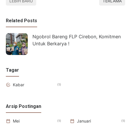
LEBIH BARU
TERLAMA
Related Posts
Ngobrol Bareng FLP Cirebon, Komitmen
Untuk Berkarya !
Tagar
Kabar
1
Arsip Postingan
Mei
Januari
1
1